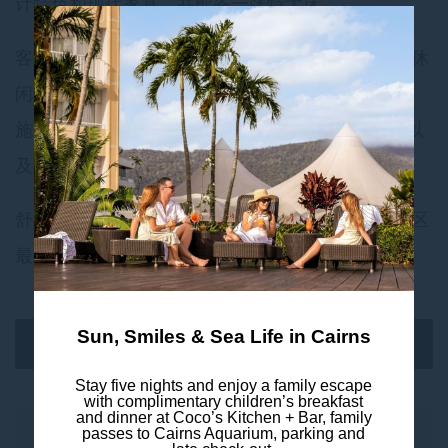
计特色和现代家具，并配备一张特大床。
客房以热带北部的美丽景色和自然奇观为灵感，为休
闲和商务旅客提供卓越的功能性。房内配备豪华设
施，提供 Nespresso 咖啡机、当地风味的迷你吧以
及浴袍和拖鞋，提供舒适的住宿体验。
舒缓的中性色调，温和地衬托出房内出自凯恩斯地区
最有才华的艺术家之手的精选艺术作品。
Sun, Smiles & Sea Life in Cairns
预订此客房
Stay five nights and enjoy a family escape
with complimentary children’s breakfast
and dinner at Coco’s Kitchen + Bar, family
passes to Cairns Aquarium, parking and