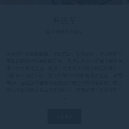
升级至
豪华港景特大床房
高级港景房新近翻新，光线充足、宽敞明亮，早上醒来即
可欣赏凯恩斯港的壮丽景色。 客房以热带北部的美丽景色
和自然奇观为灵感，提供个性化的设计特色和现代家具，
并配备一张特大床，是商务和休闲旅客的理想之选。 黄昏
时分，坐在房中当地风格的迷你吧前欣赏日落美景，或眺
望大堡礁探险之旅后归来的船只，悠然结束一天的旅程。
…
探索更多