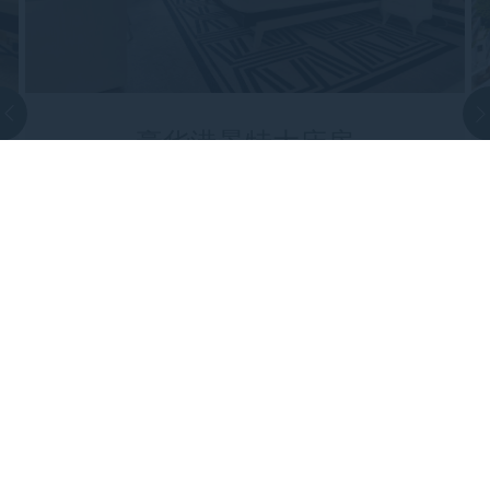
豪华港景特大床房
高级港景房新近翻新，光线充足、宽敞明亮，
早上醒来即可欣赏凯恩斯港的壮丽景色。 客
房以热带北部的美丽景色和自然奇观为灵感，
提供个性化的设计特色和现代家具，并配备一
张特大床，是商务和休闲旅客的理想之选。
黄昏时分，坐在房中当地风格的迷你吧前欣赏
日落美景，或眺望大堡礁探险之旅后归来的船
只，悠然结束一天的旅程。 …