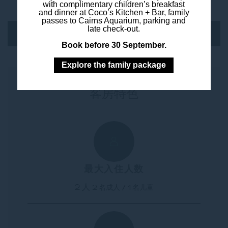
with complimentary children’s breakfast
and dinner at Coco’s Kitchen + Bar, family
passes to Cairns Aquarium, parking and
late check-out.
预订此客房
Book before 30 September.
Explore the family package
客房特色
最大入住人数
2 人
2 名成人 / 1 名儿童