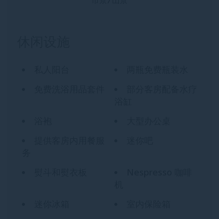
市景/山景
休闲设施
私人阳台
两瓶免费瓶装水
免费洗浴用品套件
部分客房配备水疗
浴缸
浴袍
大型办公桌
提供客房内用餐服
迷你吧
务
熨斗和熨衣板
Nespresso 咖啡
机
迷你冰箱
室内保险箱