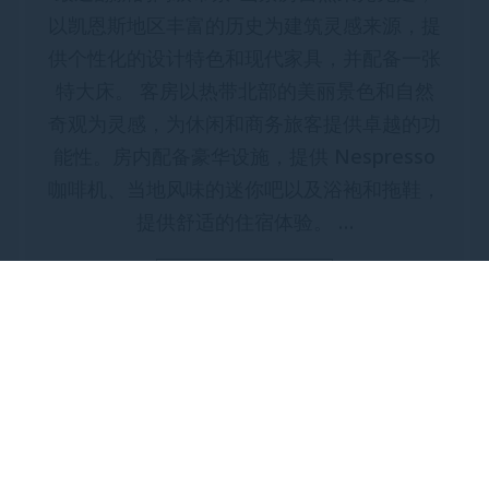
以凯恩斯地区丰富的历史为建筑灵感来源，提
供个性化的设计特色和现代家具，并配备一张
特大床。 客房以热带北部的美丽景色和自然
奇观为灵感，为休闲和商务旅客提供卓越的功
能性。房内配备豪华设施，提供 Nespresso
咖啡机、当地风味的迷你吧以及浴袍和拖鞋，
提供舒适的住宿体验。 …
探索更多