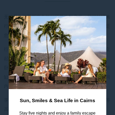
无论是在凯恩斯商务旅行还是休闲度假，我们的经典
行政套房都能为您提供宽敞的空间和多功能设施，是
您的理想之选。
行政套房享有海港、城市和山脉的宽阔景色。将独立
起居室、洗手间与宽敞的卧室完美融入套房设计中。
卧室内配有豪华特大床，全套浴室设有独立的水疗浴
缸和淋浴间。细致周到的布局让您可以在不同的空间
内兼顾工作和休闲。
享受私人阳台、高档意大利大理石浴室和豪华浴袍等
Sun, Smiles & Sea Life in Cairns
高级设施及用品，让住宿体验更添精致。
Stay five nights and enjoy a family escape