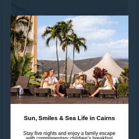
凯恩斯铂尔曼国际酒店的无障
碍设施
Sun, Smiles & Sea Life in Cairns
Stay five nights and enjoy a family escape
with complimentary children’s breakfast