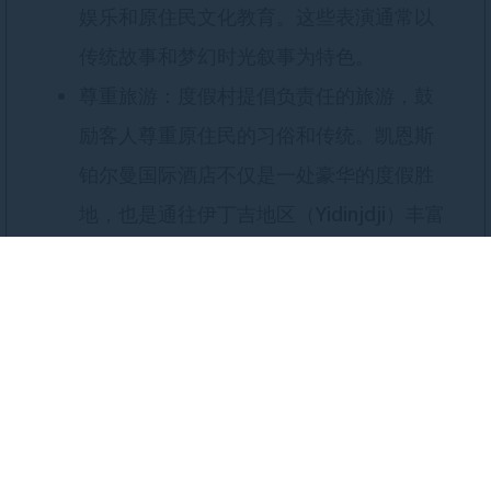
娱乐和原住民文化教育。这些表演通常以
传统故事和梦幻时光叙事为特色。
尊重旅游：度假村提倡负责任的旅游，鼓
励客人尊重原住民的习俗和传统。凯恩斯
铂尔曼国际酒店不仅是一处豪华的度假胜
地，也是通往伊丁吉地区（Yidinjdji）丰富
文化和环境遗产的门户。它提供沉浸式体
验，让客人欣赏该地区的美丽，同时加深
对其原住民文化和脆弱生态系统的理解和
尊重。