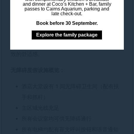
凯恩斯铂尔曼国际酒店一直致力于提高设施的
and dinner at Coco’s Kitchen + Bar, family
passes to Cairns Aquarium, parking and
无障碍性和包容性。我们拥有完全无障碍会议
late check-out.
室和 3 间升级版高级无障碍特大床客房以及 1
Book before 30 September.
间高级无障碍行政套房，每位入住铂尔曼酒店
Explore the family package
的客人在享受度假设施的同时，都能体验到极
致的舒适感。
无障碍度假设施概览：
酒店大堂设有 1 间无障碍卫生间（配有扶
手和抓杆）
主区域光线充足
所有会议室均可供无障碍通行
所有电梯均配有盲文呼叫按钮和语音通知