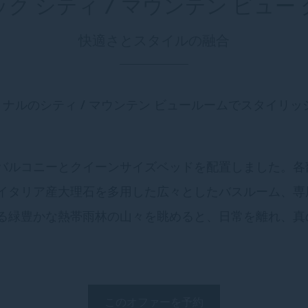
ク シティ / マウンテン ビュー
快適さとスタイルの融合
ョナルのシティ / マウンテン ビュールームでスタイリ
バルコニーとクイーンサイズベッドを配置しました。各
イタリア産大理石を多用した広々としたバスルーム、専
る緑豊かな熱帯雨林の山々を眺めると、日常を離れ、真
このオファーを予約