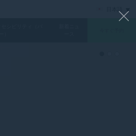
日本語
クセシビリティ（バ
新着ニュ
今すぐ予約
ー）
ース