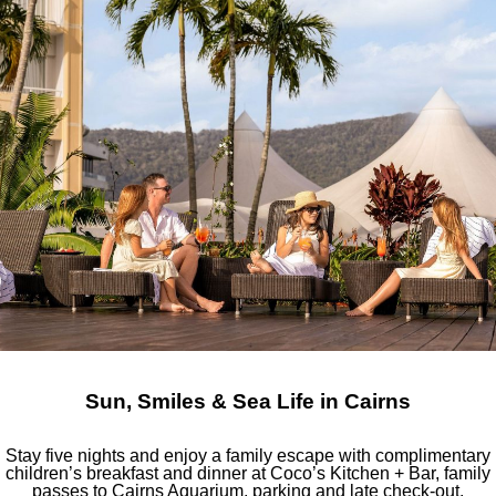
Sun, Smiles & Sea Life in Cairns
Stay five nights and enjoy a family escape with complimentary
children’s breakfast and dinner at Coco’s Kitchen + Bar, family
passes to Cairns Aquarium, parking and late check-out.