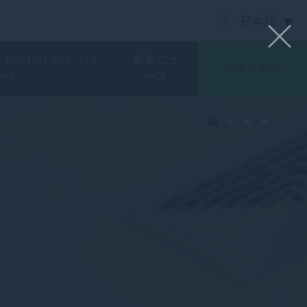
日本語
クセシビリティ（バ
新着ニュ
今すぐ予約
ー）
ース